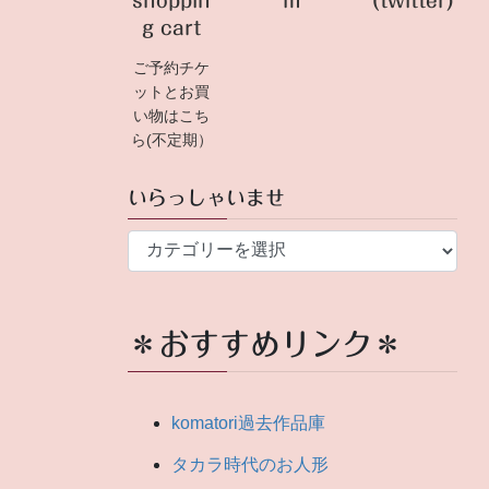
shoppin
m
(twitter)
g cart
ご予約チケ
ットとお買
い物はこち
ら(不定期）
いらっしゃいませ
い
ら
っ
し
＊おすすめリンク＊
ゃ
い
ま
komatori過去作品庫
せ
タカラ時代のお人形