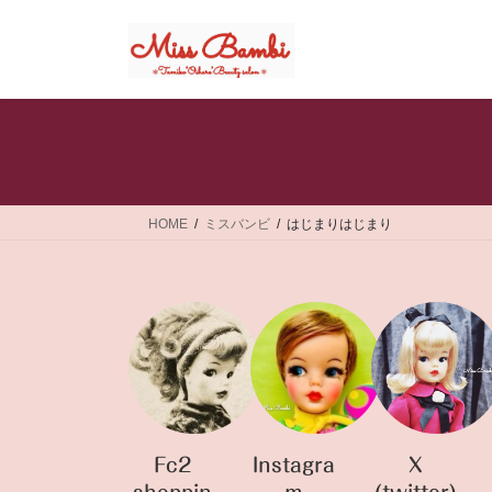
コ
ナ
ン
ビ
テ
ゲ
ン
ー
ツ
シ
へ
ョ
ス
ン
キ
に
ッ
移
HOME
ミスバンビ
はじまりはじまり
プ
動
Fc2
Instagra
X