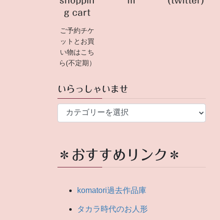
shoppin
m
(twitter)
g cart
ご予約チケ
ットとお買
い物はこち
ら(不定期）
いらっしゃいませ
い
ら
っ
し
＊おすすめリンク＊
ゃ
い
ま
komatori過去作品庫
せ
タカラ時代のお人形