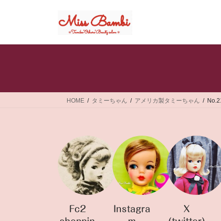
コ
ナ
ン
ビ
テ
ゲ
ン
ー
ツ
シ
へ
ョ
ス
ン
キ
に
ッ
移
HOME
タミーちゃん
アメリカ製タミーちゃん
No
プ
動
Fc2
Instagra
X