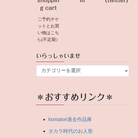
shoppin
m
(twitter)
g cart
ご予約チケ
ットとお買
い物はこち
ら(不定期）
いらっしゃいませ
い
ら
っ
し
＊おすすめリンク＊
ゃ
い
ま
komatori過去作品庫
せ
タカラ時代のお人形