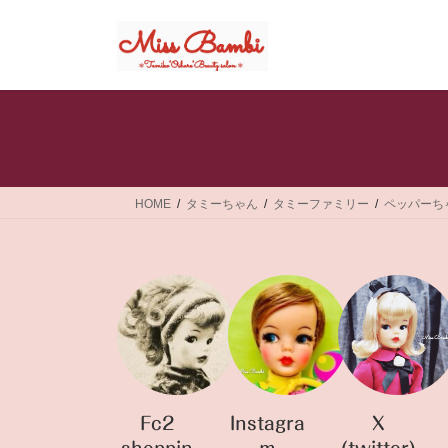
コ
ナ
ン
ビ
テ
ゲ
ン
ー
ツ
シ
へ
ョ
ス
ン
キ
に
ッ
移
HOME
タミーちゃん
タミーファミリー
ペッパーち
プ
動
Fc2
Instagra
X