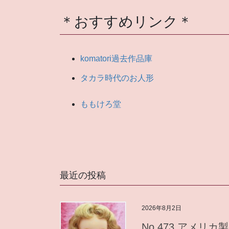
し
＊おすすめリンク＊
ゃ
い
ま
komatori過去作品庫
せ
タカラ時代のお人形
ももけろ堂
最近の投稿
2026年8月2日
No.473 アメリカ製