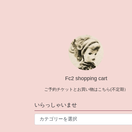
投
稿
の
ペ
ー
ジ
送
Fc2 shopping cart
り
ご予約チケットとお買い物はこちら(不定期）
いらっしゃいませ
い
ら
っ