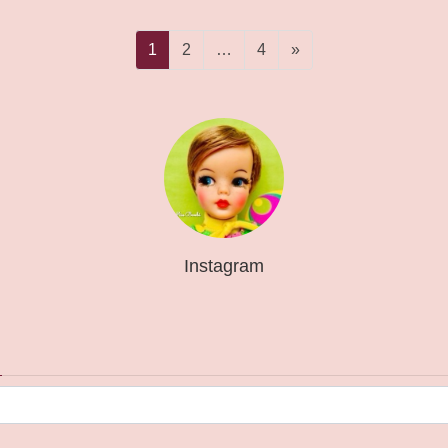
固
固
固
1
2
…
4
»
定
定
定
ペ
ペ
ペ
ー
ー
ー
ジ
ジ
ジ
Instagram