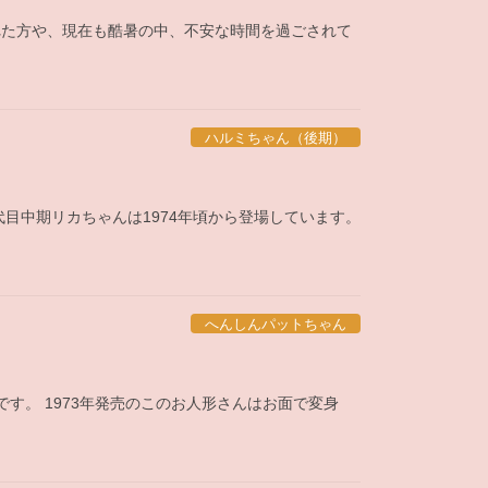
れた方や、現在も酷暑の中、不安な時間を過ごされて
ハルミちゃん（後期）
代目中期リカちゃんは1974年頃から登場しています。
へんしんパットちゃん
す。 1973年発売のこのお人形さんはお面で変身