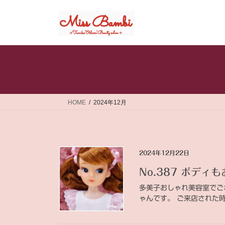
コ
ナ
ン
ビ
テ
ゲ
ン
ー
ツ
シ
へ
ョ
ス
ン
キ
に
ッ
移
HOME
2024年12月
プ
動
2024年12月22日
No.387 ボデ
多美子おしゃれ美容室でご
ゃんです。 ご来店された時