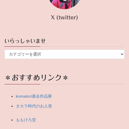
X (twitter)
いらっしゃいませ
い
ら
っ
し
ゃ
＊おすすめリンク＊
い
ま
せ
komatori過去作品庫
タカラ時代のお人形
ももけろ堂