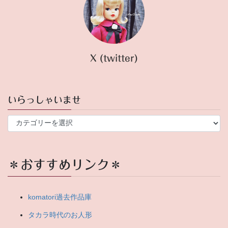
X (twitter)
いらっしゃいませ
い
ら
っ
し
ゃ
＊おすすめリンク＊
い
ま
せ
komatori過去作品庫
タカラ時代のお人形