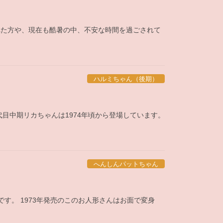
れた方や、現在も酷暑の中、不安な時間を過ごされて
ハルミちゃん（後期）
代目中期リカちゃんは1974年頃から登場しています。
へんしんパットちゃん
す。 1973年発売のこのお人形さんはお面で変身