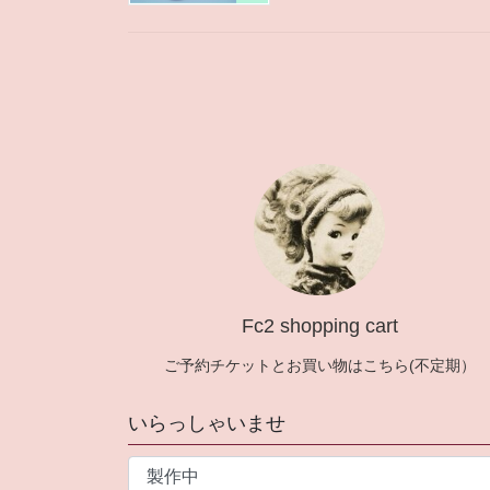
投
稿
の
ペ
ー
ジ
送
Fc2 shopping cart
り
ご予約チケットとお買い物はこちら(不定期）
いらっしゃいませ
い