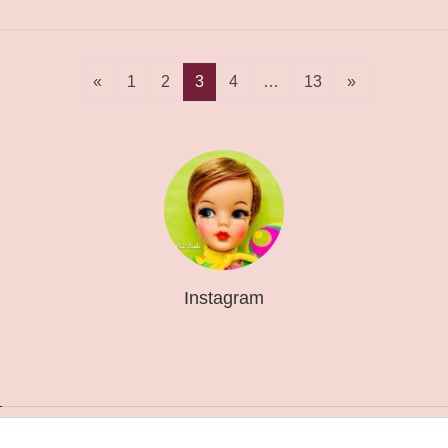
固
固
固
固
固
«
1
2
3
4
…
13
»
定
定
定
定
定
ペ
ペ
ペ
ペ
ペ
ー
ー
ー
ー
ー
ジ
ジ
ジ
ジ
ジ
Instagram