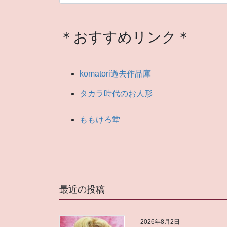
ら
っ
し
＊おすすめリンク＊
ゃ
い
ま
komatori過去作品庫
せ
タカラ時代のお人形
ももけろ堂
最近の投稿
2026年8月2日