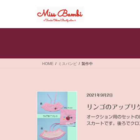
コ
ナ
ン
ビ
テ
ゲ
ン
ー
ツ
シ
へ
ョ
ス
ン
キ
に
ッ
移
HOME
ミスバンビ
製作中
プ
動
2021年9月2日
リンゴのアップリ
オークション用のセットの
スカートです。後ろでクロ