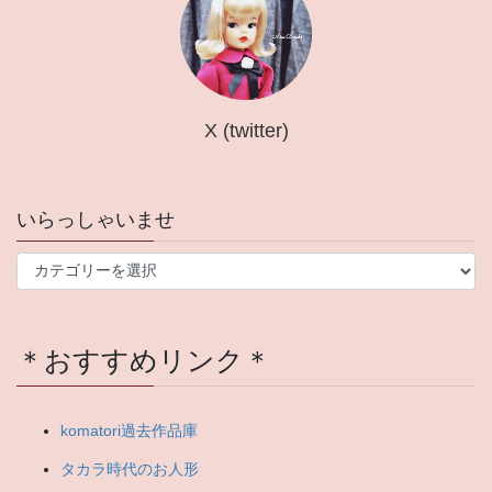
X (twitter)
いらっしゃいませ
い
ら
っ
し
＊おすすめリンク＊
ゃ
い
ま
せ
komatori過去作品庫
タカラ時代のお人形