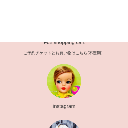
の
ー
ー
ペ
ジ
ジ
ー
ジ
送
Fc2 shopping cart
り
ご予約チケットとお買い物はこちら(不定期）
Instagram