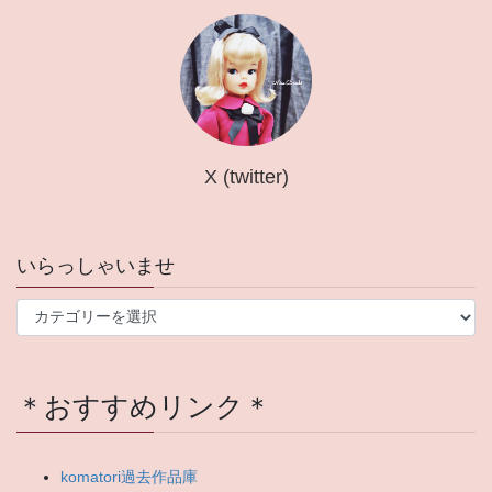
X (twitter)
いらっしゃいませ
い
ら
っ
し
＊おすすめリンク＊
ゃ
い
ま
せ
komatori過去作品庫