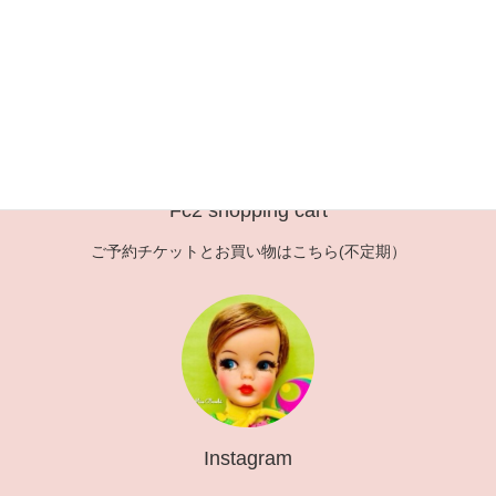
稿
定
定
定
ペ
ペ
ペ
の
ー
ー
ー
ペ
ジ
ジ
ジ
ー
ジ
送
Fc2 shopping cart
り
ご予約チケットとお買い物はこちら(不定期）
Instagram