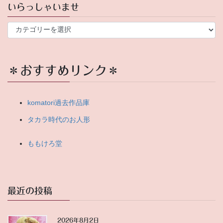
いらっしゃいませ
い
ら
っ
し
ゃ
＊おすすめリンク＊
い
ま
せ
komatori過去作品庫
タカラ時代のお人形
ももけろ堂
最近の投稿
2026年8月2日