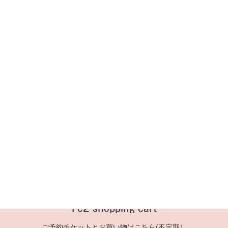
多美子おしゃれ美容室
次の記事
No.186 3代目リカちゃんに着て
頂きました。
2020年12月19日
Fc2 shopping cart
ご予約チケットとお買い物はこちら(不定期）