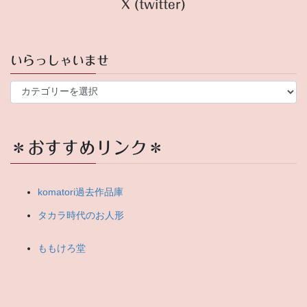
X (twitter)
いらっしゃいませ
い
ら
っ
し
ゃ
＊おすすめリンク＊
い
ま
せ
komatori過去作品庫
タカラ時代のお人形
ももけろ堂