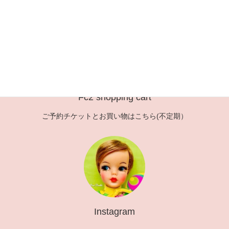
稿
定
定
ペ
ペ
の
ー
ー
ペ
ジ
ジ
ー
ジ
送
Fc2 shopping cart
り
ご予約チケットとお買い物はこちら(不定期）
Instagram