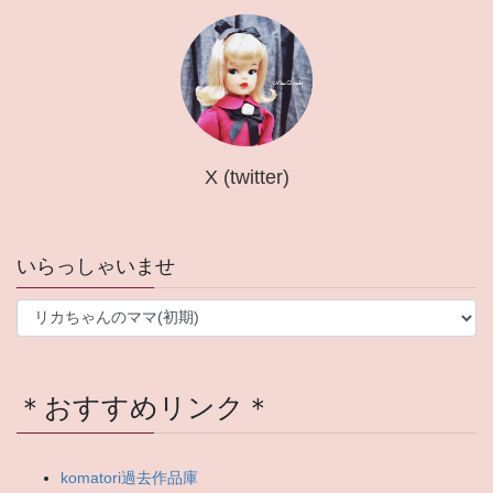
X (twitter)
いらっしゃいませ
い
ら
っ
し
＊おすすめリンク＊
ゃ
い
ま
せ
komatori過去作品庫