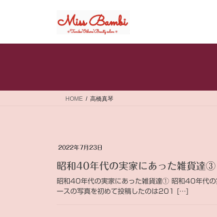
コ
ナ
ン
ビ
テ
ゲ
ン
ー
ツ
シ
へ
ョ
ス
ン
キ
に
ッ
移
HOME
高橋真琴
プ
動
2022年7月23日
昭和40年代の実家にあった雑貨達③
昭和40年代の実家にあった雑貨達① 昭和40年代の
ースの写真を初めて投稿したのは201 […]