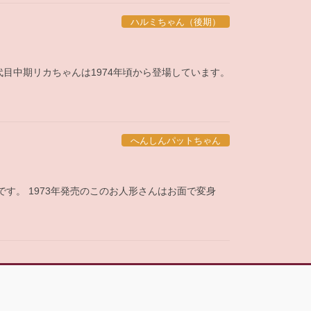
ハルミちゃん（後期）
代目中期リカちゃんは1974年頃から登場しています。
へんしんパットちゃん
す。 1973年発売のこのお人形さんはお面で変身