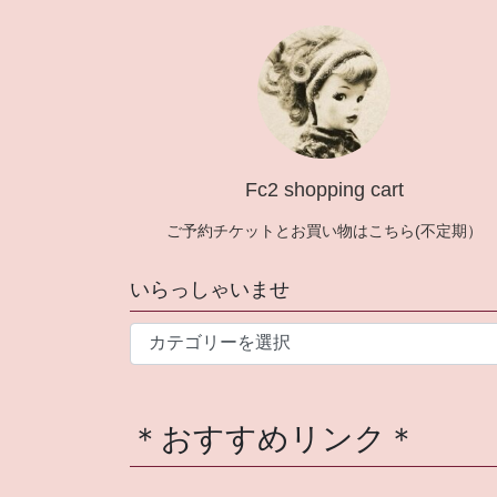
Fc2 shopping cart
ご予約チケットとお買い物はこちら(不定期）
いらっしゃいませ
い
ら
っ
し
＊おすすめリンク＊
ゃ
い
ま