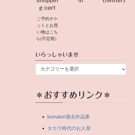
shoppin
m
(twitter)
g cart
ご予約チケ
ットとお買
い物はこち
ら(不定期）
いらっしゃいませ
い
ら
っ
し
＊おすすめリンク＊
ゃ
い
ま
komatori過去作品庫
せ
タカラ時代のお人形