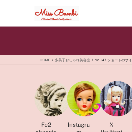
コ
ナ
ン
ビ
テ
ゲ
ン
ー
ツ
シ
へ
ョ
ス
ン
キ
に
ッ
移
HOME
多美子おしゃれ美容室
No.147 ショート
プ
動
Fc2
Instagra
X