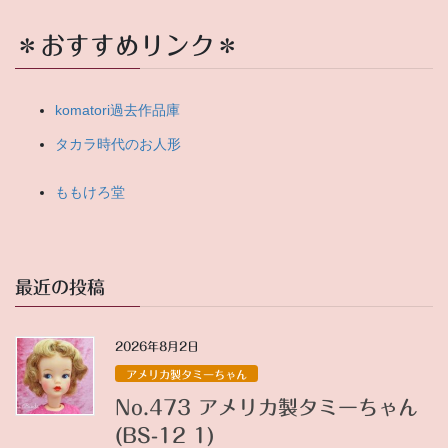
し
ゃ
＊おすすめリンク＊
い
ま
せ
komatori過去作品庫
タカラ時代のお人形
ももけろ堂
最近の投稿
2026年8月2日
アメリカ製タミーちゃん
No.473 アメリカ製タミーちゃん
(BS-12 1)