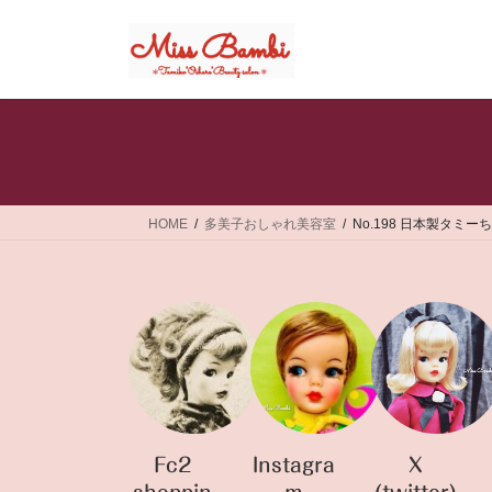
コ
ナ
ン
ビ
テ
ゲ
ン
ー
ツ
シ
へ
ョ
ス
ン
キ
に
ッ
移
HOME
多美子おしゃれ美容室
No.198 日本製タミー
プ
動
Fc2
Instagra
X