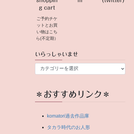
shoppin
m
(twitter)
g cart
ご予約チケ
ットとお買
い物はこち
ら(不定期）
いらっしゃいませ
い
ら
っ
し
＊おすすめリンク＊
ゃ
い
ま
komatori過去作品庫
せ
タカラ時代のお人形