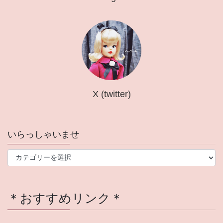
X (twitter)
いらっしゃいませ
い
ら
っ
し
＊おすすめリンク＊
ゃ
い
ま