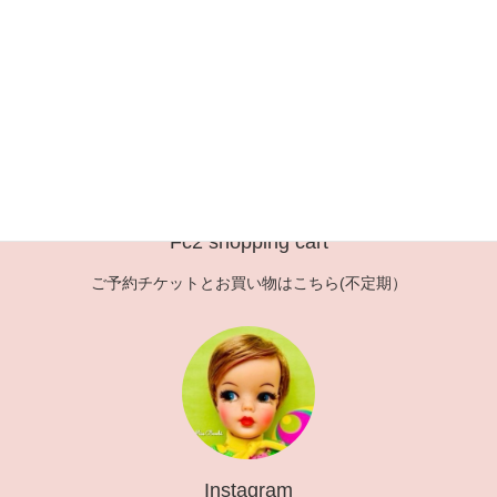
投
固
固
固
1
2
…
4
»
稿
定
定
定
ペ
ペ
ペ
の
ー
ー
ー
ペ
ジ
ジ
ジ
ー
ジ
送
Fc2 shopping cart
り
ご予約チケットとお買い物はこちら(不定期）
Instagram