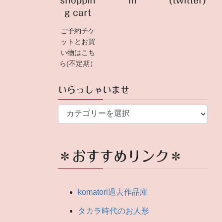
shoppin
m
(twitter)
g cart
ご予約チケ
ットとお買
い物はこち
ら(不定期）
いらっしゃいませ
い
ら
っ
し
＊おすすめリンク＊
ゃ
い
ま
komatori過去作品庫
せ
タカラ時代のお人形