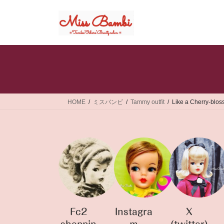
コ
ナ
ン
ビ
テ
ゲ
ン
ー
ツ
シ
へ
ョ
ス
ン
キ
に
ッ
移
HOME
ミスバンビ
Tammy outfit
Like a Cherry-b
プ
動
Fc2
Instagra
X