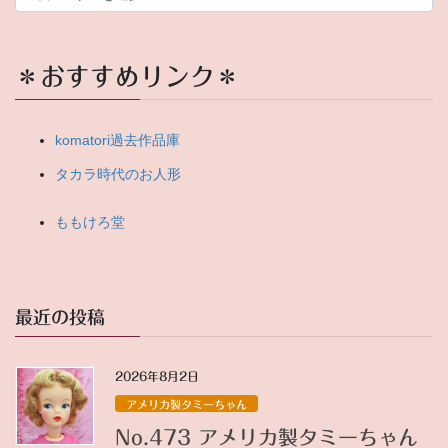
ら
っ
し
ゃ
＊おすすめリンク＊
い
ま
せ
komatori過去作品庫
タカラ時代のお人形
ももけろ堂
最近の投稿
2026年8月2日
アメリカ製タミーちゃん
No.473 アメリカ製タミーちゃん