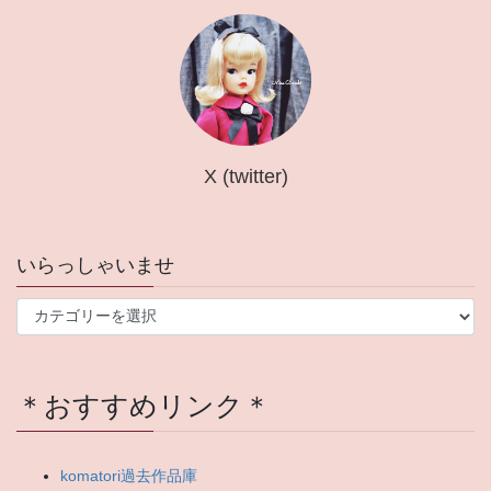
X (twitter)
いらっしゃいませ
い
ら
っ
し
＊おすすめリンク＊
ゃ
い
ま
せ
komatori過去作品庫