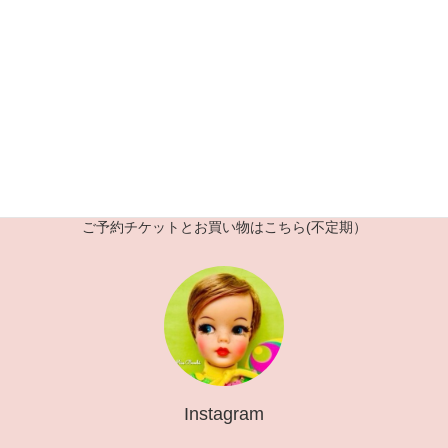
稿
定
定
定
ペ
ペ
ペ
の
ー
ー
ー
ペ
ジ
ジ
ジ
ー
ジ
送
Fc2 shopping cart
り
ご予約チケットとお買い物はこちら(不定期）
Instagram