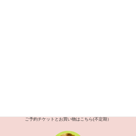
たち①
2020年8月1日
シンディちゃん
次の記事
No.155 初期シンディちゃん
2020年8月6日
Fc2 shopping cart
ご予約チケットとお買い物はこちら(不定期）