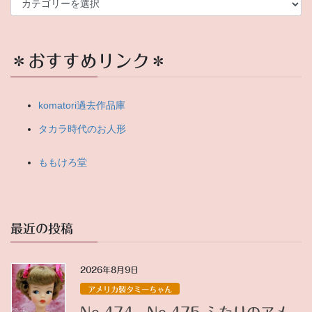
ら
っ
し
ゃ
＊おすすめリンク＊
い
ま
せ
komatori過去作品庫
タカラ時代のお人形
ももけろ堂
最近の投稿
2026年8月9日
アメリカ製タミーちゃん