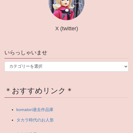
X (twitter)
いらっしゃいませ
い
ら
っ
し
＊おすすめリンク＊
ゃ
い
ま
せ
komatori過去作品庫
タカラ時代のお人形